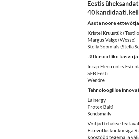
Eestis üheksandat
40 kandidaati, kell
Aasta noore ettevõtj
Kristel Kruustük (Testilo
Margus Valge (Wesse)
Stella Soomlais (Stella S
Jätkusuutliku kasvu j
Incap Electronics Estoni
SEB Eesti
Wendre
Tehnoloogilise innova
Lainergy
Protex Balti
Sendsmaily
Võitjad tehakse teatavak
Ettevõtluskonkursiga Ro
koostööd tegema ja väli