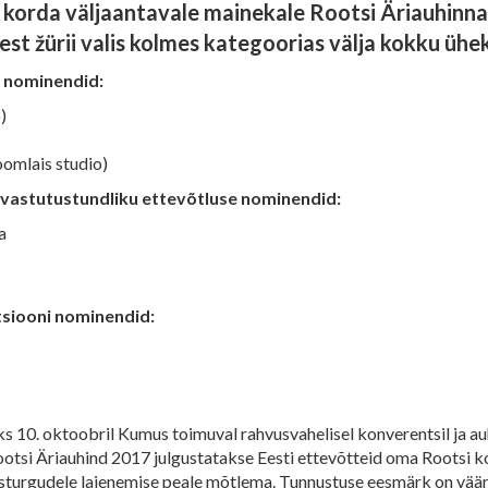
 korda väljaantavale mainekale Rootsi Äriauhinnal
est žürii valis kolmes kategoorias välja kokku üheks
a nominendid:
)
oomlais studio)
a vastutustundliku ettevõtluse nominendid:
a
tsiooni nominendid:
s 10. oktoobril Kumus toimuval rahvusvahelisel konverentsil ja au
otsi Äriauhind 2017 julgustatakse Eesti ettevõtteid oma Rootsi 
sturgudele laienemise peale mõtlema. Tunnustuse eesmärk on väärt