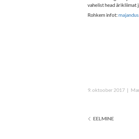
vahelist head ärikliimat
Rohkem infot:
majandus
9. oktoober 2017
|
Mar
EELMINE