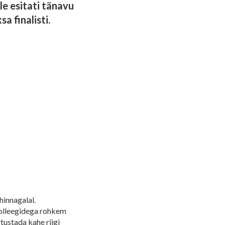
e esitati tänavu
a finalisti.
hinnagalal.
kolleegidega rohkem
ustada kahe riigi