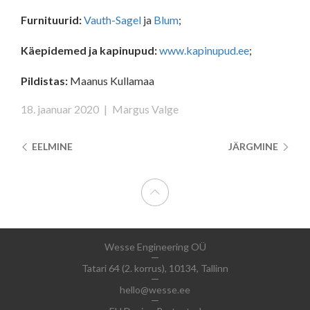
Furnituurid:
Vauth-Sagel
ja
Blum
;
Käepidemed ja kapinupud:
www.kapinupud.ee
;
Pildistas:
Maanus Kullamaa
18. jaanuar 2020
|
Margus Valge
EELMINE
JÄRGMINE
Wesse Engineering OÜ
Tatari 64 (2. korrus), 10134, Tallinn
hello@wesse.ee