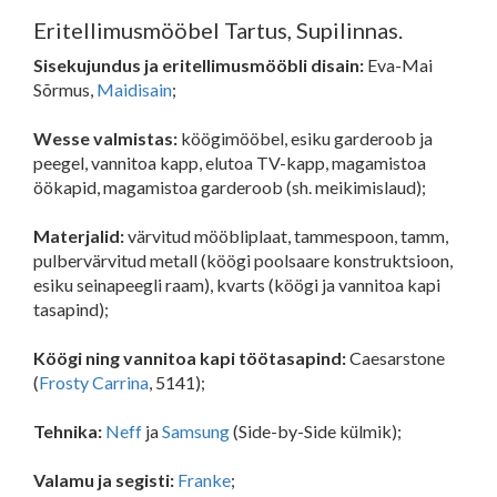
Eritellimusmööbel Tartus, Supilinnas.
Sisekujundus ja eritellimusmööbli disain:
Eva-Mai
Sõrmus,
Maidisain
;
Wesse valmistas:
köögimööbel, esiku garderoob ja
peegel, vannitoa kapp, elutoa TV-kapp, magamistoa
öökapid, magamistoa garderoob (sh. meikimislaud);
Materjalid:
värvitud mööbliplaat, tammespoon, tamm,
pulbervärvitud metall (köögi poolsaare konstruktsioon,
esiku seinapeegli raam), kvarts (köögi ja vannitoa kapi
tasapind);
Köögi ning vannitoa kapi töötasapind:
Caesarstone
(
Frosty Carrina
, 5141);
Tehnika:
Neff
ja
Samsung
(Side-by-Side külmik);
Valamu ja s
egisti:
Franke
;