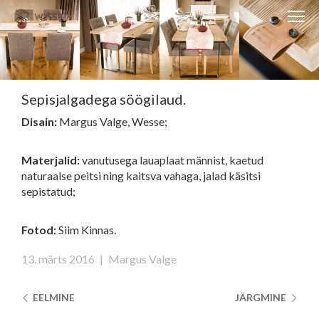
Clos
Close
navi
navigati
EST
ENG
Sepisjalgadega söögilaud.
Disain:
Margus Valge, Wesse;
WESSE DISAIN
PARTNERITE DISAIN
Materjalid:
vanutusega lauaplaat
männist, kaetud
naturaalse peitsi ning kaitsva vahaga, jalad käsitsi
TEHNIKA
sepistatud;
KONTAKT
MEIST
Fotod:
Siim Kinnas.
BLOGI/UUDISED
13. märts 2016
|
Margus Valge
KUIDAS TELLIDA MÖÖBLIT?
EELMINE
JÄRGMINE