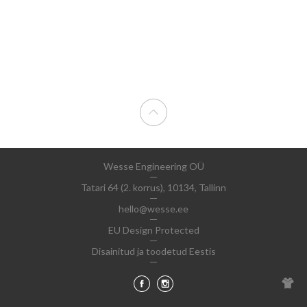
Wesse Engineering OÜ
Tatari 64 (2. korrus), 10134, Tallinn
hello@wesse.ee
EU Design Protected
Disainitud ja toodetud Eestis