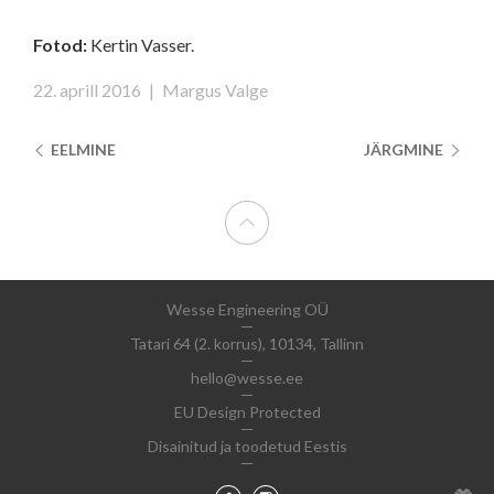
Fotod:
Kertin Vasser.
22. aprill 2016
|
Margus Valge
EELMINE
JÄRGMINE
Wesse Engineering OÜ
Tatari 64 (2. korrus), 10134, Tallinn
hello@wesse.ee
EU Design Protected
Disainitud ja toodetud Eestis