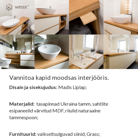
Clos
Close
navi
navigati
EST
ENG
WESSE DISAIN
PARTNERITE DISAIN
TEHNIKA
Vannitoa kapid moodsas interjööris.
Disain ja sisekujudus:
Madis Liplap;
KONTAKT
MEIST
Materjalid:
tasapinnad Ukraina tamm, sahtlite
BLOGI/UUDISED
esipaneelid värvitud MDF, riiulid naturaalne
tammespoon;
KUIDAS TELLIDA MÖÖBLIT?
Furnituurid:
vaikseltsulguvad siinid, Grass;