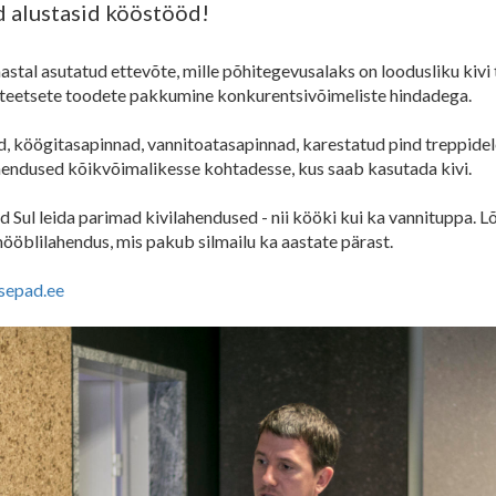
d alustasid kööstööd!
stal asutatud ettevõte, mille põhitegevusalaks on loodusliku kivi
iteetsete toodete pakkumine konkurentsivõimeliste hindadega.
d, köögitasapinnad, vannitoatasapinnad, karestatud pind treppidel
ahendused kõikvõimalikesse kohtadesse, kus saab kasutada kivi.
ad Sul leida parimad kivilahendused - nii kööki kui ka vannituppa.
ööblilahendus, mis pakub silmailu ka aastate pärast.
sepad.ee