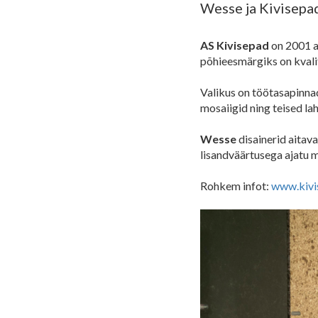
Wesse ja Kivisepa
AS Kivisepad
on 2001 aa
põhieesmärgiks on kval
Valikus on töötasapinna
mosaiigid ning teised l
Wesse
disainerid aitav
lisandväärtusega ajatu m
Rohkem infot:
www.kivi