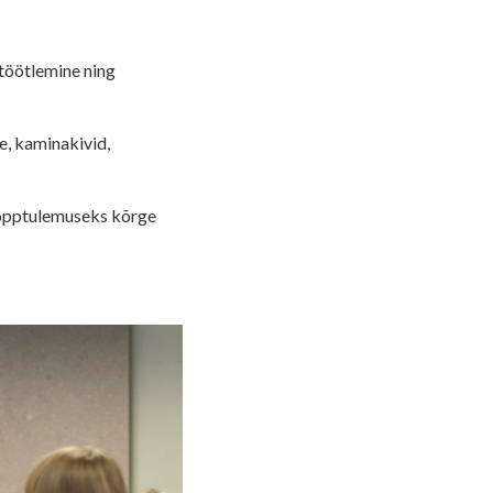
 töötlemine ning
e, kaminakivid,
 Lõpptulemuseks kõrge