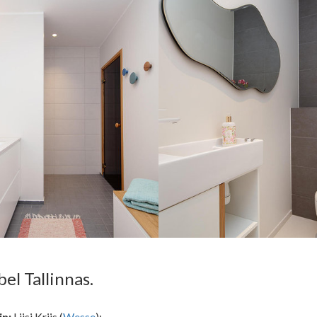
el Tallinnas.
in:
Liisi Kriis (
Wesse
);