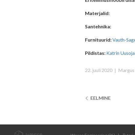
Materjalid:
Santehnika:
Furnituurid:
Vauth-Sag
Pildistas:
Katrin Uusoja
22. juuli 2020
|
Margus 
EELMINE