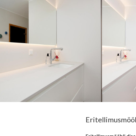
Eritellimusmööb
Eritellimusmööbli disa