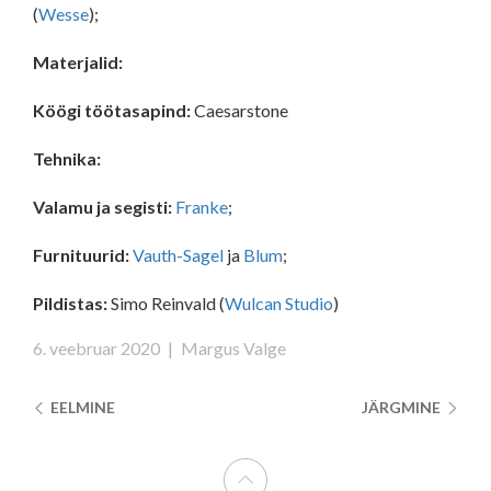
(
Wesse
);
Materjalid:
Köögi töötasapind:
Caesarstone
Tehnika:
Valamu ja s
egisti:
Franke
;
Furnituurid:
Vauth-Sagel
ja
Blum
;
Pildistas:
Simo Reinvald (
Wulcan Studio
)
6. veebruar 2020
|
Margus Valge
EELMINE
JÄRGMINE