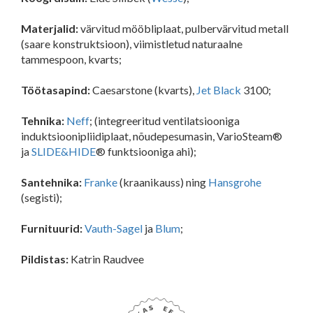
Materjalid:
värvitud mööbliplaat, pulbervärvitud metall
(saare konstruktsioon), viimistletud naturaalne
tammespoon, kvarts;
Töötasapind:
Caesarstone (kvarts),
Jet Black
3100;
Tehnika:
Neff
; (integreeritud ventilatsiooniga
induktsioonipliidiplaat, nõudepesumasin, VarioSteam®
ja
SLIDE&HIDE
® funktsiooniga ahi);
Santehnika:
Franke
(kraanikauss) ning
Hansgrohe
(segisti);
Furnituurid:
Vauth-Sagel
ja
Blum
;
Pildistas:
Katrin Raudvee