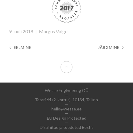
9. juuli 2018
|
Margus Valge
EELMINE
JÄRGMINE
Wesse Engineering OÜ
Tatari 64 (2. korrus), 10134, Tallinn
hello@wesse.ee
EU Design Protected
Disainitud ja toodetud Eestis