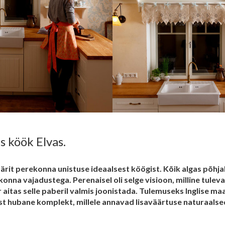
is köök Elvas.
pärit perekonna unistuse ideaalsest köögist. Kõik algas põhja
onna vajadustega. Perenaisel oli selge visioon, milline tulev
 aitas selle paberil valmis joonistada. Tulemuseks Inglise maa
st hubane komplekt, millele annavad lisaväärtuse naturaalse