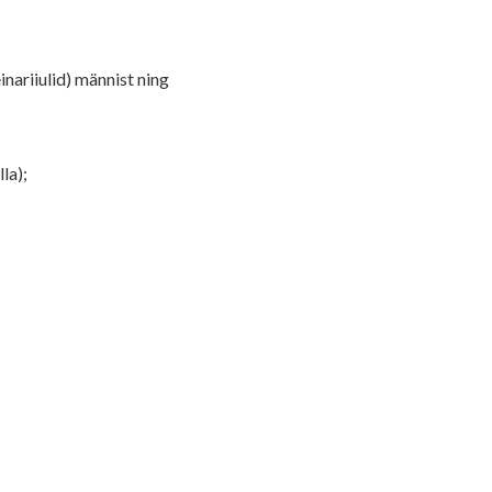
nariiulid) männist ning
lla);