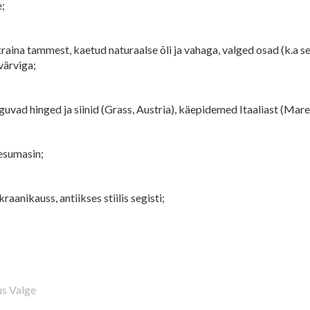
e;
aina tammest, kaetud naturaalse õli ja vahaga, valged osad (k.a sei
värviga;
guvad hinged ja siinid (Grass, Austria), käepidemed Itaaliast (Mare
sumasin;
raanikauss, antiikses stiilis segisti;
s Valge