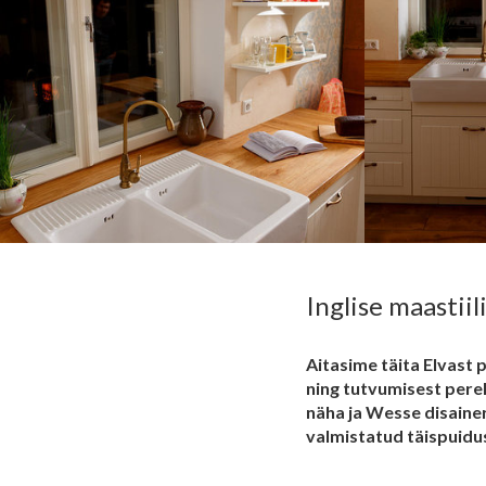
Inglise maastiil
Aitasime täita Elvast 
ning tutvumisest perek
näha ja Wesse disainer
valmistatud täispuidu