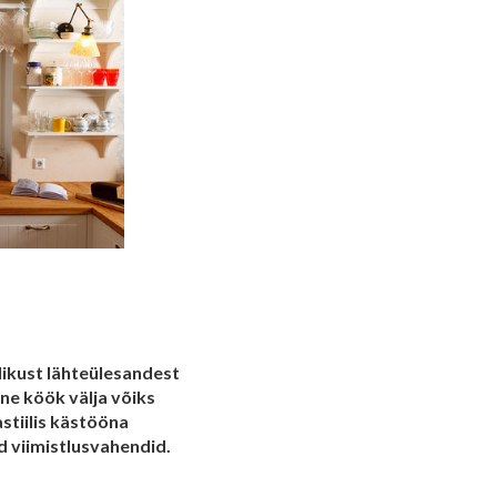
likust lähteülesandest
ane köök välja võiks
stiilis kästööna
d viimistlusvahendid.