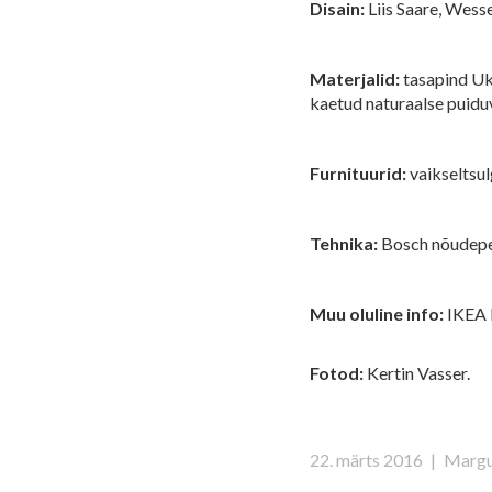
Disain:
Liis Saare, Wess
Materjalid:
tasapind Ukr
kaetud naturaalse puidu
Furnituurid:
vaikseltsul
Tehnika:
Bosch nõudepe
Muu oluline info:
IKEA k
Fotod:
Kertin Vasser.
22. märts 2016
|
Margu