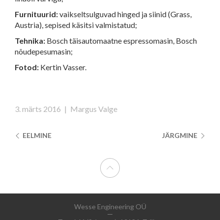
Furnituurid:
vaikseltsulguvad hinged ja siinid (Grass,
Austria), sepised käsitsi valmistatud;
Tehnika:
Bosch täisautomaatne espressomasin, Bosch
nõudepesumasin;
Fotod:
Kertin Vasser.
3. märts 2016
|
Margus Valge
EELMINE
JÄRGMINE
Wesse Engineering OÜ