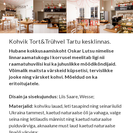
Clos
Close
navi
navigati
EST
ENG
Kohvik Tort&Trühvel Tartu kesklinnas.
Hubane kokkusaamiskoht Oskar Lutsu nimelise
WESSE DISAIN
linnaraamatukogu I korrusel meelitab ligi nii
PARTNERITE DISAIN
raamatuhuvilisi kui ka juhuslikke möödikõndijaid.
Võimalik maitsta värskeid küpsetisi, tervislikke
TEHNIKA
jooke ning värsket kohvi.
Mõeldud on ka
eritoitujatele.
KONTAKT
MEIST
Disain ja sisekujundus:
Liis Saare, Wesse;
Materjalid:
kohviku lauad, leti tasapind ning seinariiulid
BLOGI/UUDISED
Ukraina tammest, kaetud naturaalse õli ja vahaga, valge
KUIDAS TELLIDA MÖÖBLIT?
seina ning letilaudis männist ning kaetud naturaalse
puiduvärviga, aknaalune must laud kaetud naturaalse
linaõli värviga;