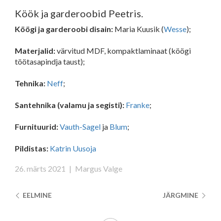
Köök ja garderoobid Peetris.
Köögi ja garderoobi disain:
Maria Kuusik (
Wesse
);
Materjalid:
värvitud MDF, kompaktlaminaat (köögi
töötasapindja taust);
Tehnika:
Neff
;
Santehnika (valamu ja segisti):
Franke
;
Furnituurid:
Vauth-Sagel
ja
Blum
;
Pildistas:
Katrin Uusoja
26. märts 2021
|
Margus Valge
EELMINE
JÄRGMINE