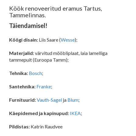
Köök renoveeritud eramus Tartus,
Tammelinnas.
Täiendamisel!
Köögi disain:
Liis Saare (
Wesse
);
Materjalid:
värvitud mööbliplaat, laia lamelliga
tammepuit (Euroopa Tamm);
Tehnika:
Bosch
;
Santehnika:
Franke
;
Furnituurid:
Vauth-Sagel
ja
Blum
;
Käepidemed ja kapinupud:
IKEA
;
Pildistas:
Katrin Raudvee