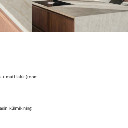
s + matt lakk (toon:
sin, külmik ning