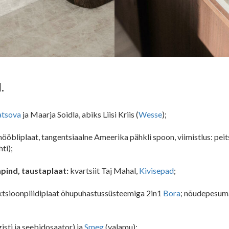
.
atsova
ja Maarja Soidla, abiks Liisi Kriis (
Wesse
);
ööbliplaat, tangentsiaalne Ameerika pähkli spoon, viimistlus: peit
ti);
apind, taustaplaat:
kvartsiit Taj Mahal,
Kivisepad
;
uktsioonpliidiplaat õhupuhastussüsteemiga 2in1
Bora
; nõudepesuma
isti ja seebidosaator) ja
Smeg
(valamu);