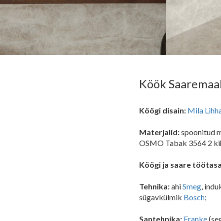
Köök Saaremaal
Köögi disain:
Mila Lihh
Materjalid:
spoonitud m
OSMO Tabak 3564 2 kih
Köögi ja saare töötas
Tehnika:
ahi
Smeg
, ind
sügavkülmik
Bosch
;
Santehnika:
Franke
(seg