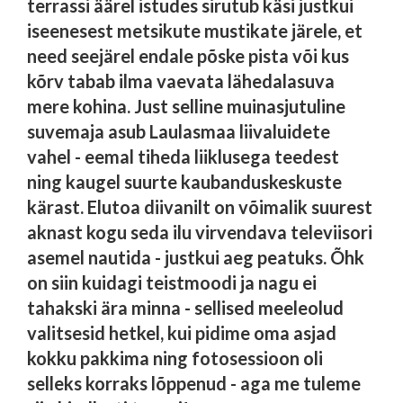
terrassi äärel istudes sirutub käsi justkui
iseenesest metsikute mustikate järele, et
need seejärel endale põske pista või kus
kõrv tabab ilma vaevata lähedalasuva
mere kohina. Just selline muinasjutuline
suvemaja asub Laulasmaa liivaluidete
vahel - eemal tiheda liiklusega teedest
ning kaugel suurte kaubanduskeskuste
kärast. Elutoa diivanilt on võimalik suurest
aknast kogu seda ilu virvendava televiisori
asemel nautida - justkui aeg peatuks. Õhk
on siin kuidagi teistmoodi ja nagu ei
tahakski ära minna - sellised meeleolud
valitsesid hetkel, kui pidime oma asjad
kokku pakkima ning fotosessioon oli
selleks korraks lõppenud - aga me tuleme