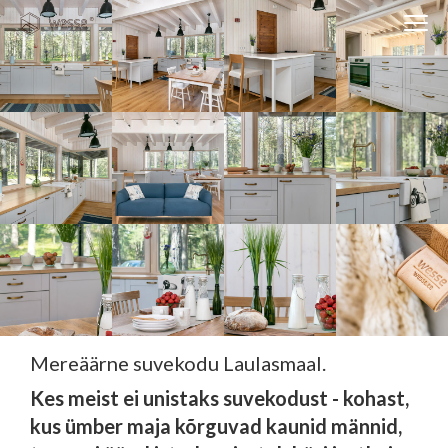
Clos
navi
Close
navigati
EST
ENG
WESSE DISAIN
PARTNERITE DISAIN
TEHNIKA
KONTAKT
MEIST
Mereäärne suvekodu Laulasmaal.
BLOGI/UUDISED
Kes meist ei unistaks suvekodust - kohast,
KUIDAS TELLIDA MÖÖBLIT?
kus ümber maja kõrguvad kaunid männid,