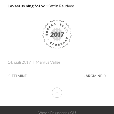
Lavastus ning fotod:
Katrin Raudvee
14. juuli 2017
|
Margus Valge
EELMINE
JÄRGMINE
Wesse Engineering OÜ