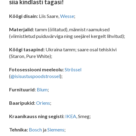
siia kindlasti tagasi!
Köögi disain:
Liis Saare,
Wesse
;
Materjalid
:
tamm (õlitatud), männist raamuksed
(viimistletud puiduvärviga ning seejärel kergelt lihvitud);
Köögi tasapind:
Ukraina tamm; saare osal tehiskivi
(Staron, Pure White);
Fotosessiooni meeleolu:
Strössel
(
@isisustuspoodstrossel
);
Furnituurid
:
Blum
;
Baaripukid:
Oriens
;
Kraanikauss ning segisti:
IKEA
, Smeg;
Tehnika:
Bosch
ja
Siemens
;