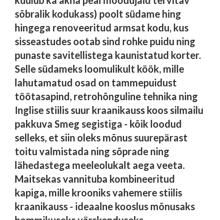
kuulub ka akna peal möödujaid tervitav
sõbralik kodukass) poolt südame hing
hingega renoveeritud armsat kodu, kus
sisseastudes ootab sind rohke puidu ning
punaste savitellistega kaunistatud korter.
Selle südameks loomulikult köök, mille
lahutamatud osad on tammepuidust
töötasapind, retrohõnguline tehnika ning
Inglise stiilis suur kraanikauss koos silmailu
pakkuva Smeg segistiga - kõik loodud
selleks, et siin oleks mõnus suurepärast
toitu valmistada ning sõprade ning
lähedastega meeleolukalt aega veeta.
Maitsekas vannituba kombineeritud
kapiga, mille krooniks vahemere stiilis
kraanikauss - ideaalne kooslus mõnusaks