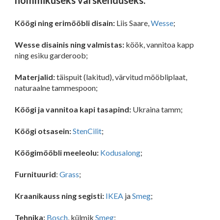
hommikuseks värskenduseks.
Köögi ning erimööbli disain:
Liis Saare,
Wesse
;
Wesse disainis ning valmistas:
köök, vannitoa kapp
ning esiku garderoob;
Materjalid
:
täispuit (lakitud), värvitud mööbliplaat,
naturaalne tammespoon;
Köögi ja vannitoa kapi tasapind:
Ukraina tamm;
Köögi otsasein:
StenCilit
;
Köögimööbli meeleolu:
Kodusalong
;
Furnituurid
:
Grass
;
Kraanikauss ning segisti:
IKEA
ja
Smeg
;
Tehnika:
Bosch
, külmik
Smeg
;