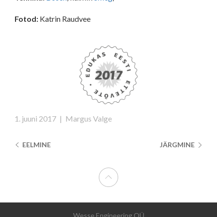
Fotod:
Katrin Raudvee
1. juuni 2017
|
Margus Valge
EELMINE
JÄRGMINE
Wesse Engineering OÜ