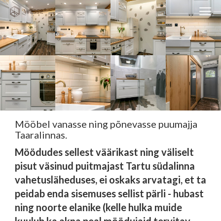
Clos
navi
Close
navigati
EST
ENG
WESSE DISAIN
PARTNERITE DISAIN
Mööbel vanasse ning põnevasse puumajja
TEHNIKA
Taaralinnas.
KONTAKT
Möödudes sellest väärikast ning väliselt
pisut väsinud puitmajast Tartu südalinna
MEIST
vahetusläheduses, ei oskaks arvatagi, et ta
BLOGI/UUDISED
peidab enda sisemuses sellist pärli - hubast
KUIDAS TELLIDA MÖÖBLIT?
ning noorte elanike (kelle hulka muide