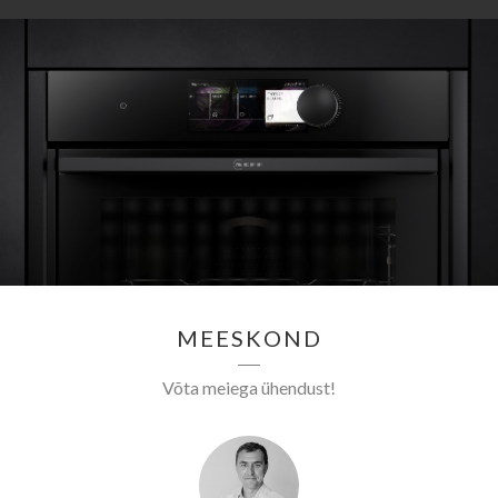
MEESKOND
Võta meiega ühendust!