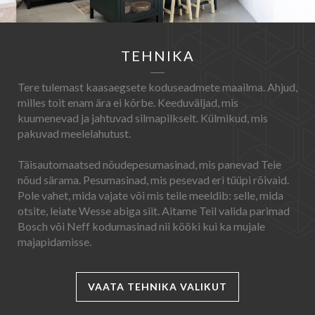
TEHNIKA
Tere tulemast kaasaegsete koduseadmete maailma. Ahjud,
milles toit enam ära ei kõrbe. Keeduväljad, mis
kuumenevad ja jahtuvad silmapilkselt. Külmikud, mis
pakuvad meelelahutust.
Täisautomaatsed nõudepesumasinad, mis panevad Teie
nõud särama. Pesumasinad, mis pesevad eri tüüpi rõivaid.
Pole vahet, mida vajate või mis teile meeldib: selle, mida
otsite, leiate Wesse abiga siit. Aitame Teil valida parimad
Bosch või Neff kodumasinad nii kööki kui ka mujale
majapidamisse.
VAATA TEHNIKA VALIKUT