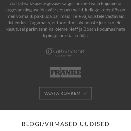
Aastatepikkuse tegevuse käigus on meil välja kujunenud
tugevad ning usaldusväärsed partnerid, kellega koostöös on
meil võimalik pakkuda parimaid, Teie vajadustele vastavaid
lahendusi. Tagamaks, et toodetud lahenduste juures oleks
kasutusel parim tehnika, oleme Neff ja Bosch kodumasinate
lepinguline edasimüüja.
VAATA ROHKEM
BLOGI/VIIMASED UUDISED