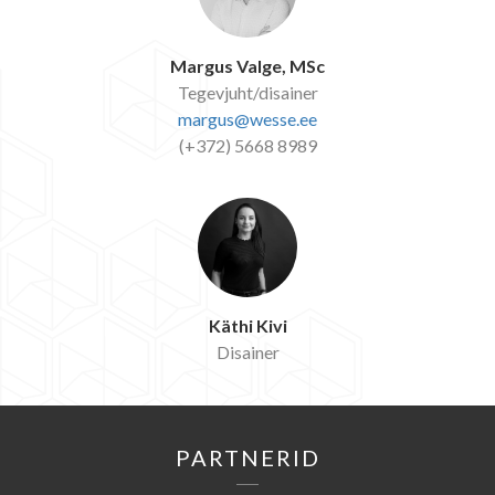
Margus Valge, MSc
Tegevjuht/disainer
margus@wesse.ee
(+372) 5668 8989
Käthi Kivi
Disainer
PARTNERID