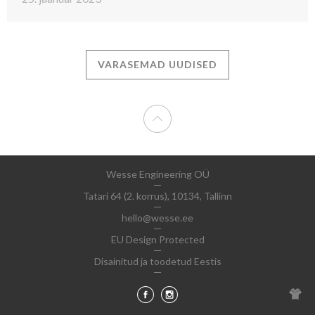
VARASEMAD UUDISED
Wesse Engineering OÜ
Tatari 64 (2. korrus), 10134, Tallinn
hello@wesse.ee
EU Design Protected
Disainitud ja toodetud Eestis