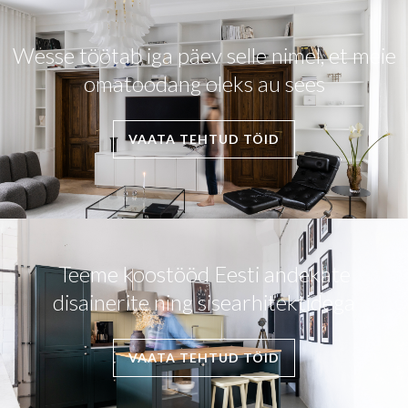
Wesse töötab iga päev selle nimel, et meie
omatoodang oleks au sees
VAATA TEHTUD TÖID
Teeme koostööd Eesti andekate
disainerite ning sisearhitektidega
VAATA TEHTUD TÖID