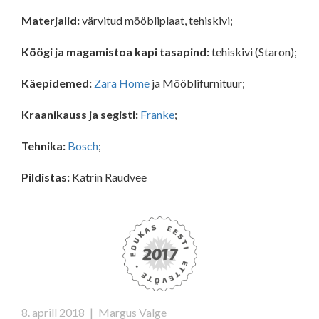
Materjalid:
värvitud mööbliplaat, tehiskivi;
Köögi ja magamistoa kapi tasapind:
tehiskivi (Staron);
Käepidemed:
Zara Home
ja Mööblifurnituur;
Kraanikauss ja segisti:
Franke
;
Tehnika:
Bosch
;
Pildistas:
Katrin Raudvee
8. aprill 2018
|
Margus Valge