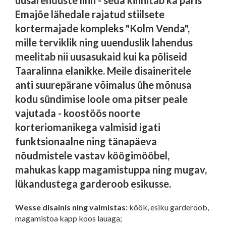
uusarenduste linn - seda kinnitab ka päris
Emajõe lähedale rajatud stiilsete
kortermajade kompleks "Kolm Venda",
mille terviklik ning uuenduslik lahendus
meelitab nii uusasukaid kui ka põliseid
Taaralinna elanikke. Meile disaineritele
anti suurepärane võimalus ühe mõnusa
kodu sündimise loole oma pitser peale
vajutada - koostöös noorte
korteriomanikega valmisid igati
funktsionaalne ning tänapäeva
nõudmistele vastav köögimööbel,
mahukas kapp magamistuppa ning mugav,
lükandustega garderoob esikusse.
Wesse disainis ning valmistas:
köök, esiku garderoob,
magamistoa kapp koos lauaga;