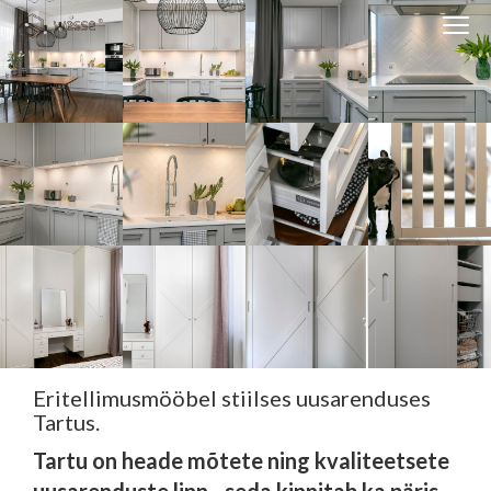
Clos
navi
Close
navigati
EST
ENG
WESSE DISAIN
PARTNERITE DISAIN
TEHNIKA
KONTAKT
MEIST
Eritellimusmööbel stiilses uusarenduses
BLOGI/UUDISED
Tartus.
KUIDAS TELLIDA MÖÖBLIT?
Tartu on heade mõtete ning kvaliteetsete