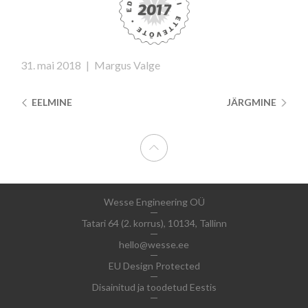
31. mai 2018
|
Margus Valge
EELMINE
JÄRGMINE
Wesse Engineering OÜ
Tatari 64 (2. korrus), 10134, Tallinn
hello@wesse.ee
EU Design Protected
Disainitud ja toodetud Eestis