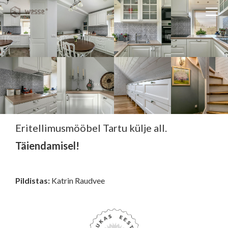
Clos
Close
navi
navigati
EST
ENG
WESSE DISAIN
PARTNERITE DISAIN
TEHNIKA
Eritellimusmööbel Tartu külje all.
Täiendamisel!
KONTAKT
MEIST
Pildistas:
Katrin Raudvee
BLOGI/UUDISED
KUIDAS TELLIDA MÖÖBLIT?