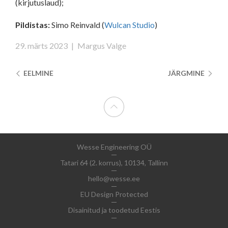
(kirjutuslaud);
Pildistas:
Simo Reinvald (
Wulcan Studio
)
29. märts 2023
|
Margus Valge
EELMINE
JÄRGMINE
Wesse Engineering OÜ
Tatari 64 (2. korrus), 10134, Tallinn
hello@wesse.ee
EU Design Protected
Disainitud ja toodetud Eestis