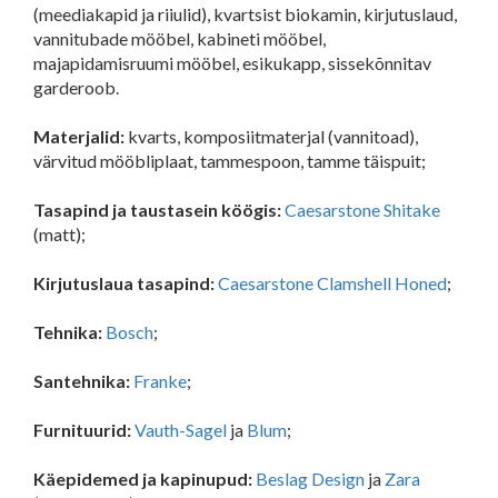
(meediakapid ja riiulid), kvartsist biokamin, kirjutuslaud,
vannitubade mööbel, kabineti mööbel,
majapidamisruumi mööbel, esikukapp, sissekõnnitav
garderoob.
Materjalid:
kvarts, komposiitmaterjal (vannitoad),
värvitud mööbliplaat, tammespoon, tamme täispuit;
Tasapind ja taustasein köögis:
Caesarstone Shitake
(matt);
Kirjutuslaua tasapind:
Caesarstone Clamshell Honed
;
Tehnika:
Bosch
;
Santehnika:
Franke
;
Furnituurid:
Vauth-Sagel
ja
Blum
;
Käepidemed ja kapinupud:
Beslag Design
ja
Zara