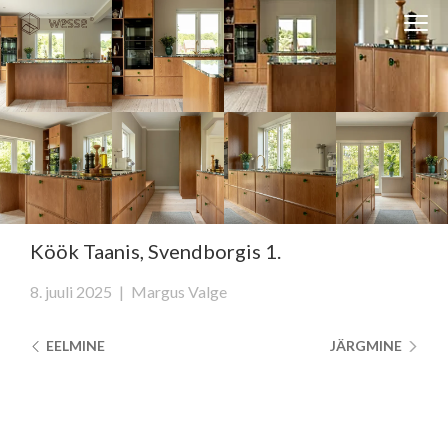
Clos
Close
navi
navigati
EST
ENG
WESSE DISAIN
PARTNERITE DISAIN
TEHNIKA
Köök Taanis, Svendborgis 1.
KONTAKT
8. juuli 2025
|
Margus Valge
MEIST
EELMINE
JÄRGMINE
BLOGI/UUDISED
KUIDAS TELLIDA MÖÖBLIT?