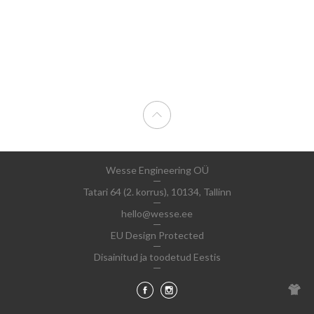
Wesse Engineering OÜ
Tatari 64 (2. korrus), 10134, Tallinn
hello@wesse.ee
EU Design Protected
Disainitud ja toodetud Eestis