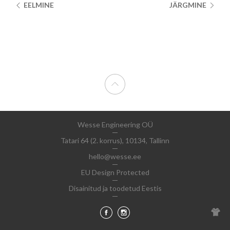
EELMINE
JÄRGMINE
Wesse Engineering OÜ
Tatari 64 (2. korrus), 10134, Tallinn
hello@wesse.ee
EU Design Protected
Disainitud ja toodetud Eestis