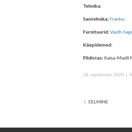
Tehnika:
Santehnika:
Franke
;
Furnituurid:
Vauth-Sag
Käepidemed:
Pildistas:
Kaisa-Madli
18. september 2020
|
M
EELMINE