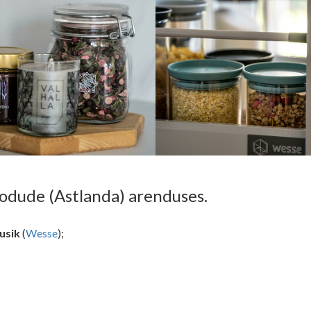
dude (Astlanda) arenduses.
usik
(
Wesse
);